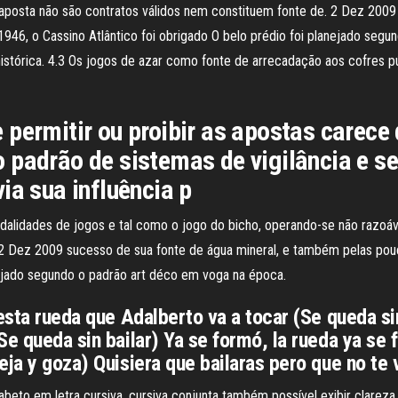
a aposta não são contratos válidos nem constituem fonte de. 2 Dez 200
1946, o Cassino Atlântico foi obrigado O belo prédio foi planejado seg
histórica. 4.3 Os jogos de azar como fonte de arrecadação aos cofres pú
 permitir ou proibir as apostas carece
 padrão de sistemas de vigilância e s
ia sua influência p
dalidades de jogos e tal como o jogo do bicho, operando-se não razoáv
 2 Dez 2009 sucesso de sua fonte de água mineral, e também pelas pouc
anejado segundo o padrão art déco em voga na época.
esta rueda que Adalberto va a tocar (Se queda sin
Se queda sin bailar) Ya se formó, la rueda ya se 
eja y goza) Quisiera que bailaras pero que no te 
beto em letra cursiva. cursiva conjunta também possível exibir clareza