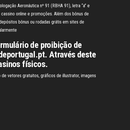
ogação Aeronáutica nº 91 (RBHA 91), letra “a” e
de cassino online e promoções. Além dos bônus de
epósitos bônus ou rodadas grátis em sites de
ularmente
ormulário de proibição de
odeportugal.pt. Através deste
asinos físicos.
 vetores gratuitos, gráficos de illustrator, imagens