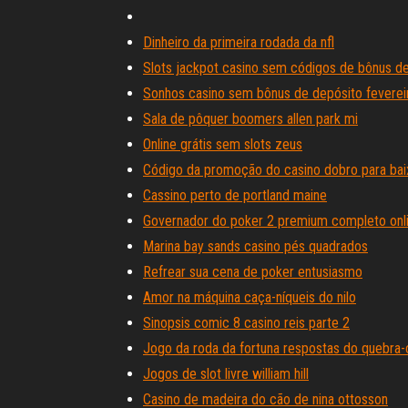
Dinheiro da primeira rodada da nfl
Slots jackpot casino sem códigos de bônus d
Sonhos casino sem bônus de depósito feverei
Sala de pôquer boomers allen park mi
Online grátis sem slots zeus
Código da promoção do casino dobro para bai
Cassino perto de portland maine
Governador do poker 2 premium completo onl
Marina bay sands casino pés quadrados
Refrear sua cena de poker entusiasmo
Amor na máquina caça-níqueis do nilo
Sinopsis comic 8 casino reis parte 2
Jogo da roda da fortuna respostas do quebra
Jogos de slot livre william hill
Casino de madeira do cão de nina ottosson