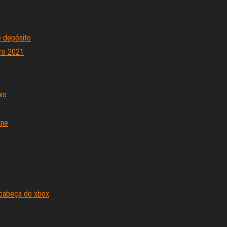
e depósito
ro 2021
xo
ine
-cabeça do xbox