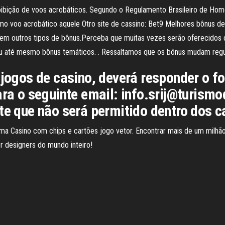
bição de voos acrobáticos. Segundo o Regulamento Brasileiro de Homol
 como voo acrobático aquele Otro site de cassino: Bet9 Melhores bônus 
em outros tipos de bônus.Perceba que muitas vezes serão oferecidos d
s ou até mesmo bônus temáticos. . Ressaltamos que os bônus mudam reg
 jogos de casino, deverá responder o f
ara o seguinte email: info.srij@turism
te que não será permitido dentro dos c
a Casino com chips e cartões jogo vetor. Encontrar mais de um milhão de
or designers do mundo inteiro!