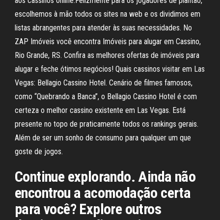
aos cassinos online.Felizmente para os jogadores de plantão,
escolhemos à mão todos os sites na web e os dividimos em
listas abrangentes para atender às suas necessidades. No
ZAP Imóveis você encontra Imóveis para alugar em Cassino,
Rio Grande, RS. Confira as melhores ofertas de imóveis para
alugar e feche ótimos negócios! Quais cassinos visitar em Las
Vegas: Bellagio Cassino Hotel. Cenário de filmes famosos,
como “Quebrando a Banca”, o Bellagio Cassino Hotel é com
certeza o melhor cassino existente em Las Vegas. Está
presente no topo de praticamente todos os rankings gerais.
Além de ser um sonho de consumo para qualquer um que
goste de jogos.
Continue explorando. Ainda não
encontrou a acomodação certa
para você? Explore outros