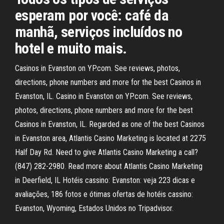
esperam por você: café da
manhã, serviços incluídos no
hotel e muito mais.
Casinos in Evanston on YP.com. See reviews, photos,
directions, phone numbers and more for the best Casinos in
Evanston, IL. Casino in Evanston on YP.com. See reviews,
photos, directions, phone numbers and more for the best
Casinos in Evanston, IL. Regarded as one of the best Casinos
in Evanston area, Atlantis Casino Marketing is located at 2275
Half Day Rd. Need to give Atlantis Casino Marketing a call?
(847) 282-2980. Read more about Atlantis Casino Marketing
in Deerfield, IL Hotéis cassino: Evanston: veja 223 dicas e
avaliações, 186 fotos e ótimas ofertas de hotéis cassino:
Evanston, Wyoming, Estados Unidos no Tripadvisor.