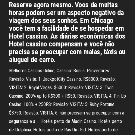
Reserve agora mesmo. Voos de muitas
horas podem ser um aspecto negativo da
viagem dos seus sonhos. Em Chicago
você tem a facilidade de se hospedar em
Hotel cassino. As diárias econômicas dos
Hotel cassino compensam e você não
precisa se preocupar com malas, táxis ou
aluguel de carro.
Melhores Casinos Online; Cassino: Bônus: Provedores:
Revisão: Visita: 1: JackpotCity Cassino. R$8000: Revisão:
VISITA: 2: Royal Vegas. $6000: Revisão: VISITA: 3: Twin
Cassino. 200% up to R$300 + R$50: Revisão: VISITA: 4: Pin Up
Casino. 100% + 250FS: Revisão: VISITA: 5: Ruby Fortune.
$3750: Revisão: VISITA: 6: não precisam se preocupar com a
segurança e a … Hotéis perto de Aladin Casino. Hotéis perto
de Dolphina. Hotéis perto de Ras Um Sid. Hotéis perto de