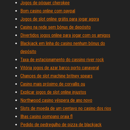
Jogos de pôquer cherokee
Bom casino online com paypal
Jogos de slot online grátis para jogar agora
Casino na rede sem bônus de depósito
Divertidos jogos online para jogar com os amigos
Blackjack em linha do casino nenhum bônus do
depósito
Taxa de estacionamento do cassino river rock
Vitória jogos de azar barco porto canaveral
Chances de slot machine britney spears
Casino mais próximo de corvallis ou
Explicar jogos de slot online injustos
Northwood casino véspera de ano novo
Slots de moeda de um centavo no casino dos rios
Ilhas casino pompano praia fl
Pedido de pedregulho de pizza de blackjack