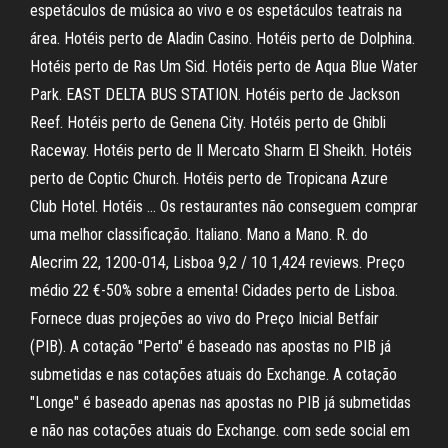
espetáculos de música ao vivo e os espetáculos teatrais na
área. Hotéis perto de Aladin Casino. Hotéis perto de Dolphina.
Hotéis perto de Ras Um Sid. Hotéis perto de Aqua Blue Water
Park. EAST DELTA BUS STATION. Hotéis perto de Jackson
Reef. Hotéis perto de Genena City. Hotéis perto de Ghibli
Raceway. Hotéis perto de Il Mercato Sharm El Sheikh. Hotéis
perto de Coptic Church. Hotéis perto de Tropicana Azure
Club Hotel. Hotéis … Os restaurantes não conseguem comprar
uma melhor classificação. Italiano. Mano a Mano. R. do
Alecrim 22, 1200-014, Lisboa 9,2 / 10 1,424 reviews. Preço
médio 22 €-50% sobre a ementa! Cidades perto de Lisboa.
Fornece duas projeções ao vivo do Preço Inicial Betfair
(PIB). A cotação "Perto" é baseado nas apostas no PIB já
submetidas e nas cotações atuais do Exchange. A cotação
"Longe" é baseado apenas nas apostas no PIB já submetidas
e não nas cotações atuais do Exchange. com sede social em