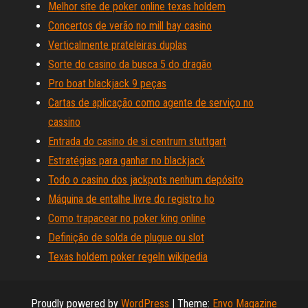
Melhor site de poker online texas holdem
Concertos de verão no mill bay casino
Verticalmente prateleiras duplas
Sorte do casino da busca 5 do dragão
Pro boat blackjack 9 peças
Cartas de aplicação como agente de serviço no
cassino
Entrada do casino de si centrum stuttgart
Estratégias para ganhar no blackjack
Todo o casino dos jackpots nenhum depósito
Máquina de entalhe livre do registro ho
Como trapacear no poker king online
Definição de solda de plugue ou slot
Texas holdem poker regeln wikipedia
Proudly powered by
WordPress
|
Theme:
Envo Magazine