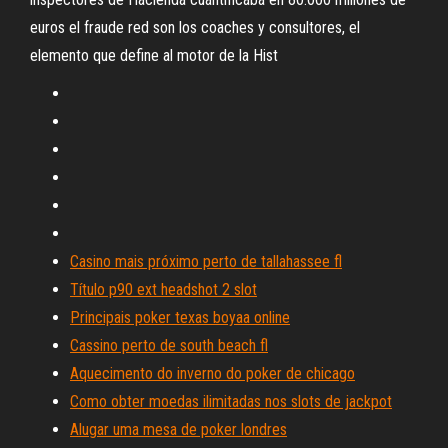
euros el fraude red son los coaches y consultores, el
elemento que define al motor de la Hist
Casino mais próximo perto de tallahassee fl
Título p90 ext headshot 2 slot
Principais poker texas boyaa online
Cassino perto de south beach fl
Aquecimento do inverno do poker de chicago
Como obter moedas ilimitadas nos slots de jackpot
Alugar uma mesa de poker londres