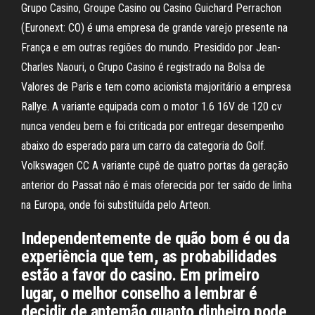
Grupo Casino, Groupe Casino ou Casino Guichard Perrachon
(Euronext: CO) é uma empresa de grande varejo presente na
França e em outras regiões do mundo. Presidido por Jean-
Charles Naouri, o Grupo Casino é registrado na Bolsa de
Valores de Paris e tem como acionista majoritário a empresa
Rallye. A variante equipada com o motor 1.6 16V de 120 cv
nunca vendeu bem e foi criticada por entregar desempenho
abaixo do esperado para um carro da categoria do Golf.
Volkswagen CC A variante cupê de quatro portas da geração
anterior do Passat não é mais oferecida por ter saído de linha
na Europa, onde foi substituída pelo Arteon.
Independentemente de quão bom é ou da
experiência que tem, as probabilidades
estão a favor do casino. Em primeiro
lugar, o melhor conselho a lembrar é
decidir de antemão quanto dinheiro pode