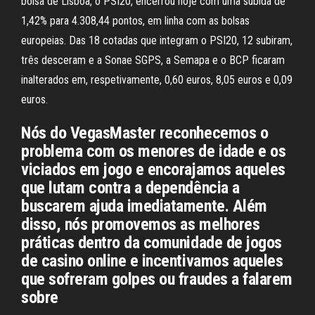
bolsa de Lisboa, o PSI20, encerrou hoje com uma subida de
1,42% para 4.308,44 pontos, em linha com as bolsas
europeias. Das 18 cotadas que integram o PSI20, 12 subiram,
três desceram e a Sonae SGPS, a Semapa e o BCP ficaram
inalterados em, respetivamente, 0,60 euros, 8,05 euros e 0,09
euros.
Nós do VegasMaster reconhecemos o
problema com os menores de idade e os
viciados em jogo e encorajamos aqueles
que lutam contra a dependência a
buscarem ajuda imediatamente. Além
disso, nós promovemos as melhores
práticas dentro da comunidade de jogos
de casino online e incentivamos aqueles
que sofreram golpes ou fraudes a falarem
sobre