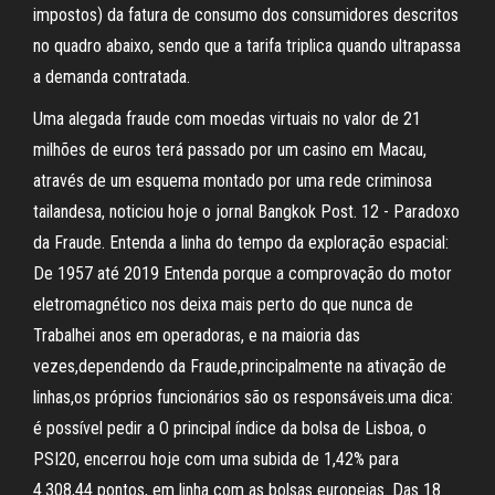
impostos) da fatura de consumo dos consumidores descritos
no quadro abaixo, sendo que a tarifa triplica quando ultrapassa
a demanda contratada.
Uma alegada fraude com moedas virtuais no valor de 21
milhões de euros terá passado por um casino em Macau,
através de um esquema montado por uma rede criminosa
tailandesa, noticiou hoje o jornal Bangkok Post. 12 - Paradoxo
da Fraude. Entenda a linha do tempo da exploração espacial:
De 1957 até 2019 Entenda porque a comprovação do motor
eletromagnético nos deixa mais perto do que nunca de
Trabalhei anos em operadoras, e na maioria das
vezes,dependendo da Fraude,principalmente na ativação de
linhas,os próprios funcionários são os responsáveis.uma dica:
é possível pedir a O principal índice da bolsa de Lisboa, o
PSI20, encerrou hoje com uma subida de 1,42% para
4.308,44 pontos, em linha com as bolsas europeias. Das 18